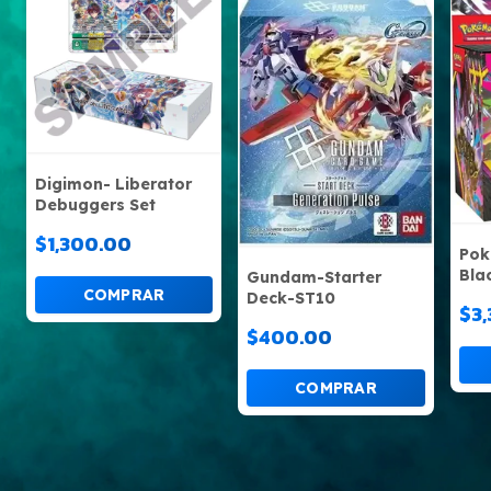
Digimon- Liberator
Debuggers Set
$1,300.00
Pok
Bla
Gundam-Starter
ING
Deck-ST10
$3
$400.00