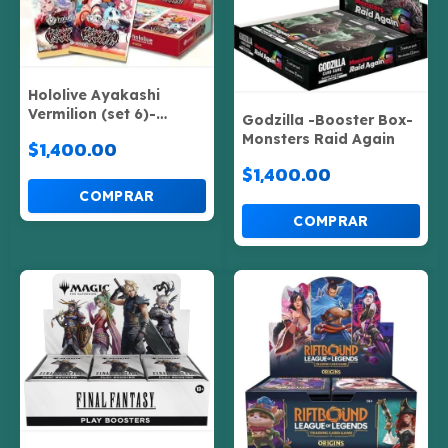
Hololive Ayakashi
Vermilion (set 6)-
Godzilla -Booster Box-
Booster box
Monsters Raid Again
$1,400.00
$1,400.00